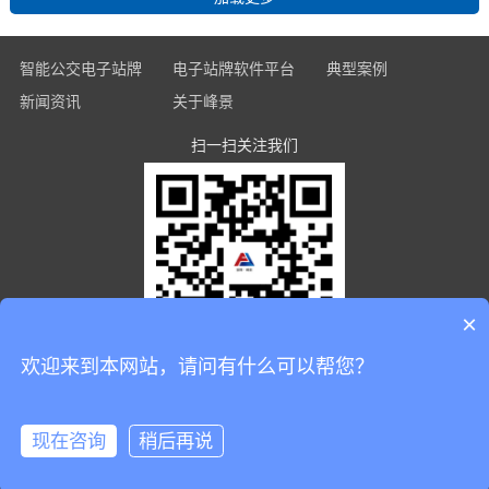
智能公交电子站牌
电子站牌软件平台
典型案例
新闻资讯
关于峰景
全面玻璃款电子站牌
运维管理子平台
经典案例
峰景新闻
扫一扫关注我们
企业简介
LCD电子站牌
多媒体发布子平台
最新案例
行业新闻
企业文化
LED电子站牌
实时监控子平台
常见问题
荣誉资质
墨水屏电子站牌
广告自助投放子平台
联系我们
太阳能电子站牌
触摸交互查询子平台
×
嵌入式电子站牌
智能语音交互子平台
欢迎来到本网站，请问有什么可以帮您？
悬挂式电子站牌
电池电源管理子平台
Copyright © 2021 - 2022 深圳市峰景科技有限公司 All
Rights Reserved
现在咨询
稍后再说
粤ICP备18113771号
网站地图