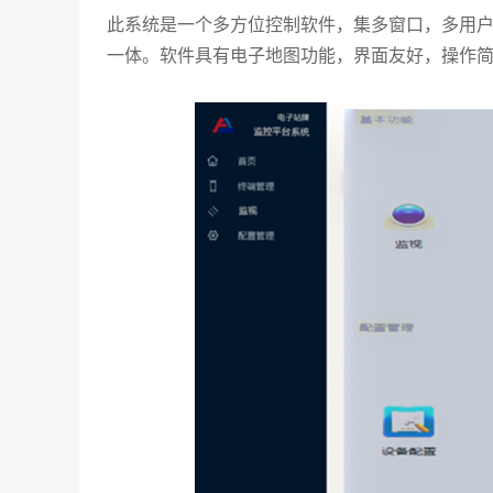
此系统是一个多方位控制软件，集多窗口，多用
一体。软件具有电子地图功能，界面友好，操作