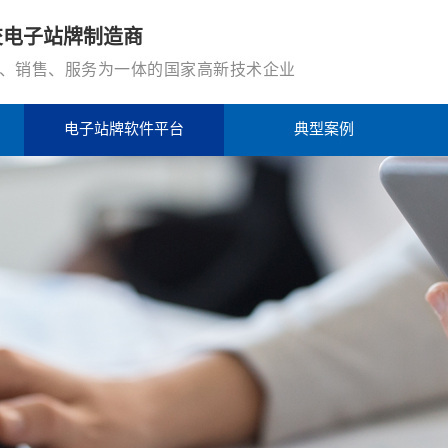
交电子站牌制造商
、销售、服务为一体的国家高新技术企业
电子站牌软件平台
典型案例