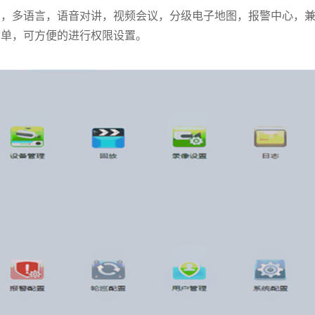
户，多语言，语音对讲，视频会议，分级电子地图，报警中心，
简单，可方便的进行权限设置。