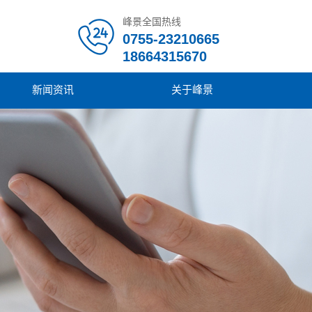
峰景全国热线
0755-23210665
18664315670
新闻资讯
关于峰景