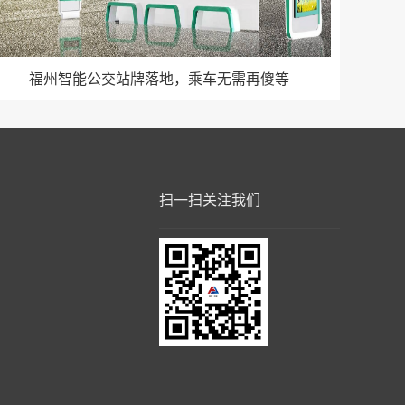
福州智能公交站牌落地，乘车无需再傻等
扫一扫关注我们