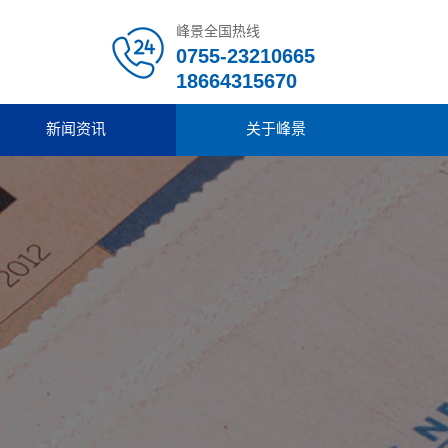
峰景全国热线
0755-23210665
18664315670
新闻资讯
关于峰景