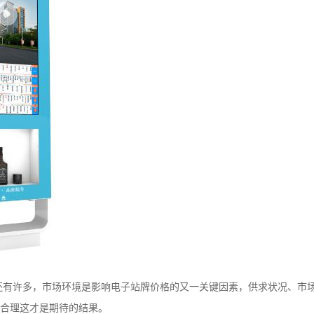
还有许多，市场环境是影响电子站牌价格的又一关键因素，供求状况、市
合理这才是期待的结果。