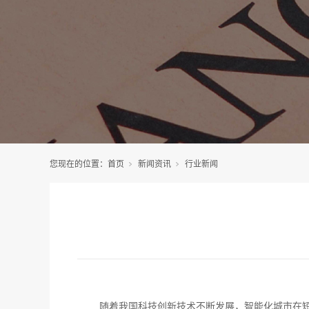
您现在的位置：
首页
新闻资讯
行业新闻
随着我国科技创新技术不断发展，智能化城市在