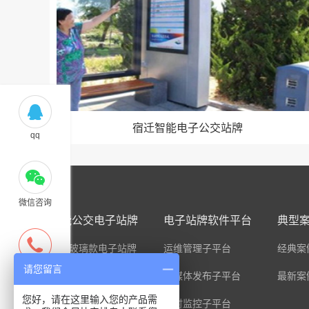
宿迁智能电子公交站牌
qq
微信咨询
智能公交电子站牌
电子站牌软件平台
典型
全面玻璃款电子站牌
运维管理子平台
经典案
请您留言
热线电话
LCD电子站牌
多媒体发布子平台
最新案
您好，请在这里输入您的产品需
LED电子站牌
实时监控子平台